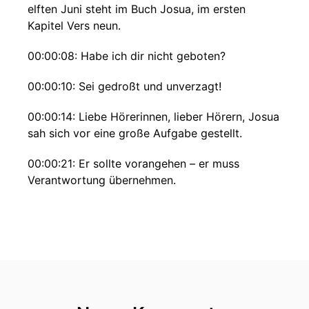
elften Juni steht im Buch Josua, im ersten
Kapitel Vers neun.
00:00:08: Habe ich dir nicht geboten?
00:00:10: Sei gedroßt und unverzagt!
00:00:14: Liebe Hörerinnen, lieber Hörern, Josua
sah sich vor eine große Aufgabe gestellt.
00:00:21: Er sollte vorangehen – er muss
Verantwortung übernehmen.
00:00:26: Er muss Entscheidungen treffen, von
denen er im Voraus nicht wissen kann ob sie
sich als richtig oder falsch erweisen.
00:00:36: Nach dem Tod des Mosey lag es an
ihm voranzugehen und das Volk zu führen.