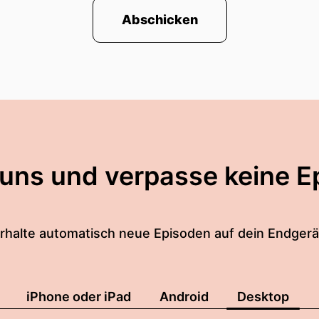
Abschicken
 und erhält unseren Weg so dass wir sehen wohin wir
bens, das uns nicht verlässt!
n Tag wünscht Ihnen Pfarrerin Susanne Wolf von der 
 uns und verpasse keine E
rhalte automatisch neue Episoden auf dein Endgerä
iPhone oder iPad
Android
Desktop