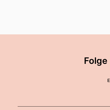
00:02:26: Er geht mit uns
haben wir das Licht des Le
00:02:37: Einen gesegnete
Folge
E