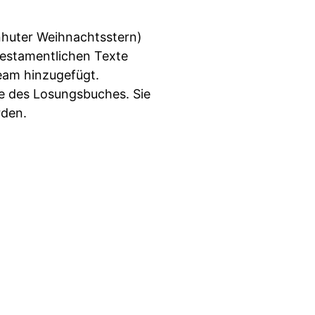
huter Weihnachtsstern)
lttestamentlichen Texte
eam hinzugefügt.
re des Losungsbuches. Sie
rden.