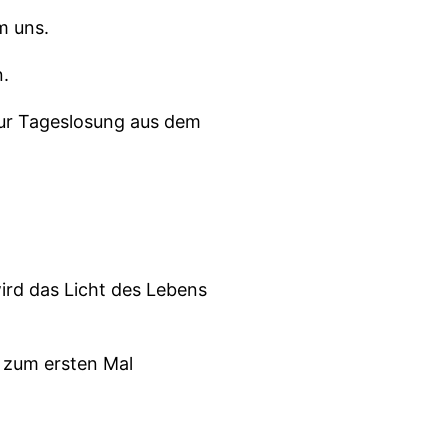
m uns.
n.
zur Tageslosung aus dem
wird das Licht des Lebens
e zum ersten Mal
ten Geschwister oder